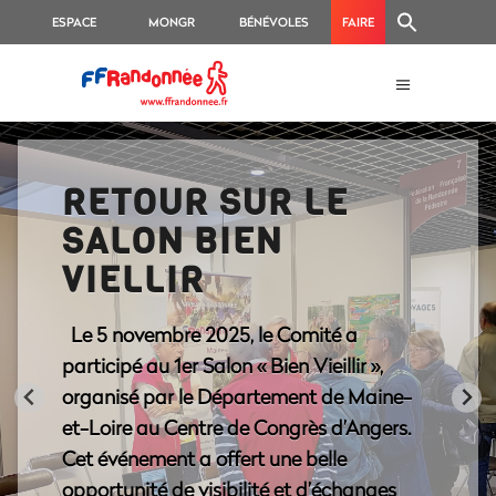
ESPACE
MONGR
BÉNÉVOLES
FAIRE
ON
FÉDÉRAL
UN
E
DON
RETOUR SUR LE
SALON BIEN
VIELLIR
Le 5 novembre 2025, le Comité a
participé au 1er Salon « Bien Vieillir »,
organisé par le Département de Maine-
et-Loire au Centre de Congrès d’Angers.
Cet événement a offert une belle
opportunité de visibilité et d’échanges