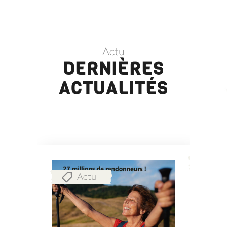
Actu
DERNIÈRES
ACTUALITÉS
A
Actu