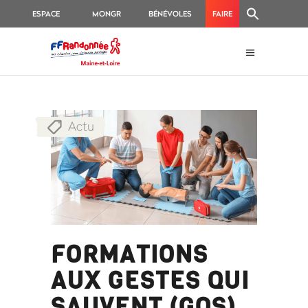
ESPACE
MONGR
BÉNÉVOLES
FAIRE
ON
FÉDÉRAL
UN
E
DON
Actu
FORMATIONS
AUX GESTES QUI
SAUVENT (GQS)