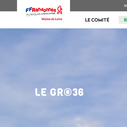
S
LE COMITÉ
LE GR®36