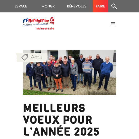
ESPACE
MONGR
BÉNÉVOLES
FAIRE
ON
FÉDÉRAL
UN
E
DON
Actu
MEILLEURS
VOEUX POUR
L’ANNÉE 2025