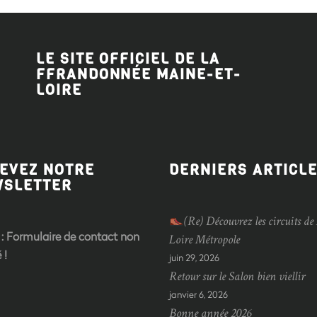
LE SITE OFFICIEL DE LA
FFRANDONNÉE MAINE-ET-
LOIRE
EVEZ NOTRE
DERNIERS ARTICL
WSLETTER
(Re) Découvrez les circuits de
:
Formulaire de contact non
Loire Métropole
 !
juin 29, 2026
Retour sur le Salon bien viellir
janvier 6, 2026
Bonne année 2026